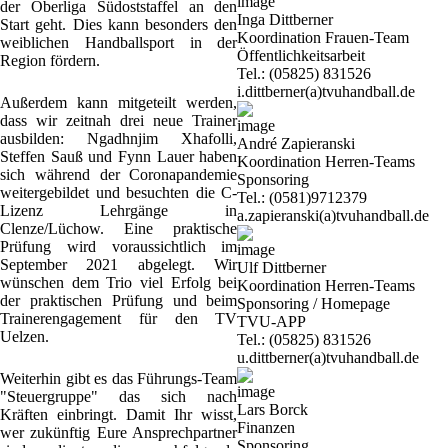
der Oberliga Südoststaffel an den
Inga Dittberner
Start geht. Dies kann besonders den
Koordination Frauen-Team
weiblichen Handballsport in der
Öffentlichkeitsarbeit
Region fördern.
Tel.: (05825) 831526
i.dittberner(a)tvuhandball.de
Außerdem kann mitgeteilt werden,
dass wir zeitnah drei neue Trainer
ausbilden: Ngadhnjim Xhafolli,
André Zapieranski
Steffen Sauß und Fynn Lauer haben
Koordination Herren-Teams
sich während der Coronapandemie
Sponsoring
weitergebildet und besuchten die C-
Tel.: (0581)9712379
Lizenz Lehrgänge in
a.zapieranski(a)tvuhandball.de
Clenze/Lüchow. Eine praktische
Prüfung wird voraussichtlich im
September 2021 abgelegt. Wir
Ulf Dittberner
wünschen dem Trio viel Erfolg bei
Koordination Herren-Teams
der praktischen Prüfung und beim
Sponsoring / Homepage
Trainerengagement für den TV
TVU-APP
Uelzen.
Tel.: (05825) 831526
u.dittberner(a)tvuhandball.de
Weiterhin gibt es das Führungs-Team
"Steuergruppe" das sich nach
Lars Borck
Kräften einbringt. Damit Ihr wisst,
Finanzen
wer zukünftig Eure Ansprechpartner
Sponsoring