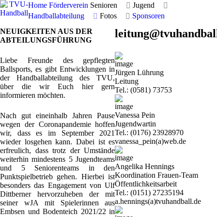
Home
Förderverein
Senioren
Jugend
Handballabteilung
Fotos
Sponsoren
NEUIGKEITEN AUS DER
leitung@tvuhandbal
ABTEILUNGSFÜHRUNG
Liebe Freunde des gepflegten
Ballsports, es gibt Entwicklungen in
Jürgen Lührung
der Handballabteilung des TVU,
Leitung
über die wir Euch hier gern
Tel.: (0581) 73753
informieren möchten.
Vanessa Pein
Nach gut eineinhalb Jahren Pause
Jugendwartin
wegen der Coronapandemie hoffen
Tel.: (0176) 23928970
wir, dass es im September 2021
vanessa_pein(a)web.de
wieder losgehen kann. Dabei ist es
erfreulich, dass trotz der Umstände
weiterhin mindestens 5 Jugendteams
Angelika Hennings
und 5 Seniorenteams in den
Koordination Frauen-Team
Punktspielbetrieb gehen. Hierbei ist
Öffentlichkeitsarbeit
besonders das Engagement von Ulf
Tel.: (0151) 27235194
Dittberner hervorzuheben der mit
a.hennings(a)tvuhandball.de
seiner wJA mit Spielerinnen aus
Embsen und Bodenteich 2021/22 in