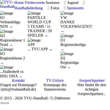
Home
Förderverein
Senioren
Jugend
Handballabteilung
Fotos
Sponsoren
H1
PARTILLE
VW
Verbandsliga
WORLD CUP
DANKE
NDS
→
5 TEAMS / 11
VOLKSWAGEN!!!
TRAINER / 59
→
SPIELER
→
H2
Regionsklasse 1
D1
Nord
→
APP
Regionsoberliga
... TVU APP
→
→
H3
Regionsklasse 2
D2
→
Regionsliga
Ost
→
...Hallenheft vs
HSG OHA
→
Kontakt
TV-Uelzen
Ansprechpartner
Fragen zur Homepage?
Homepage des
Hier findet Ihr den
(info@tvuhandball.de)
Stammvereins
richtigen
Ansprechpartner...
© 2015 - 2026 TVU-Handball / U.Dittberner